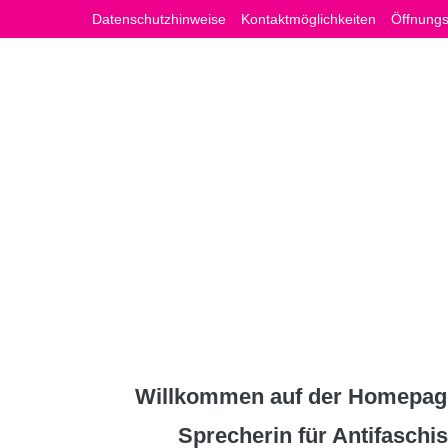
Zum
Datenschutzhinweise
Kontaktmöglichkeiten
Öffnungs
Inhalt
springen
Willkommen auf der Homepage
Sprecherin für Antifasch