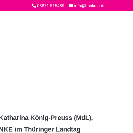
03671 515489
info@haskala.de
atharina König-Preuss (MdL),
INKE im Thüringer Landtag