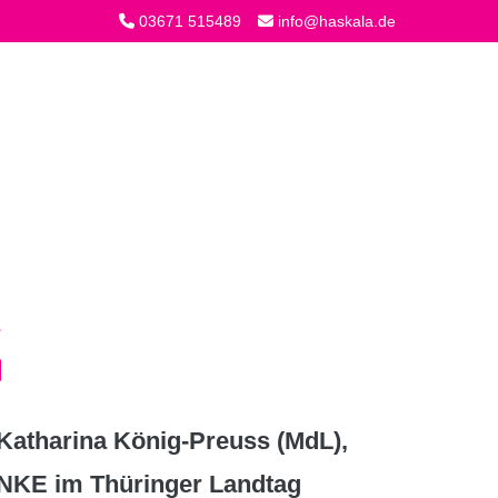
03671 515489
info@haskala.de
atharina König-Preuss (MdL),
INKE im Thüringer Landtag