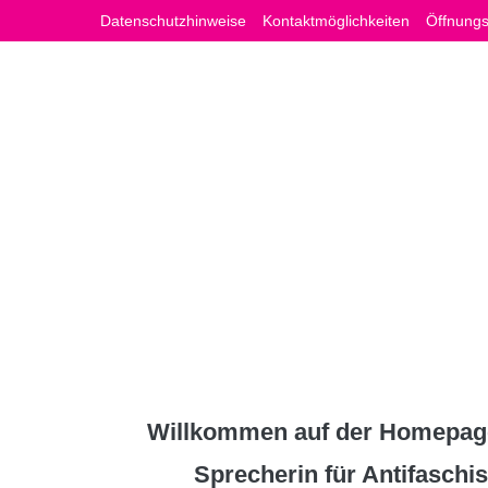
Zum
Datenschutzhinweise
Kontaktmöglichkeiten
Öffnungs
Inhalt
springen
Willkommen auf der Homepage
Sprecherin für Antifasch