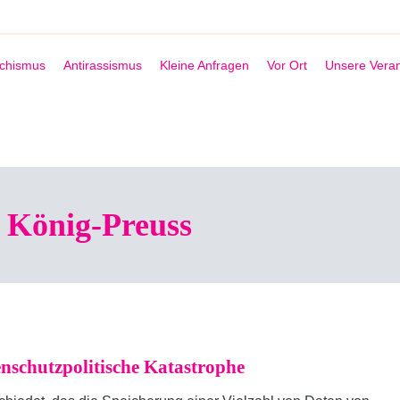
schismus
Antirassismus
Kleine Anfragen
Vor Ort
Unsere Veran
 König-Preuss
enschutzpolitische Katastrophe