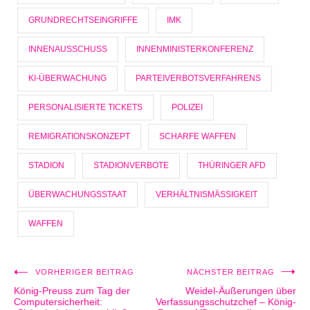
GRUNDRECHTSEINGRIFFE
IMK
INNENAUSSCHUSS
INNENMINISTERKONFERENZ
KI-ÜBERWACHUNG
PARTEIVERBOTSVERFAHRENS
PERSONALISIERTE TICKETS
POLIZEI
REMIGRATIONSKONZEPT
SCHARFE WAFFEN
STADION
STADIONVERBOTE
THÜRINGER AFD
ÜBERWACHUNGSSTAAT
VERHÄLTNISMÄSSIGKEIT
WAFFEN
VORHERIGER BEITRAG
NÄCHSTER BEITRAG
Beitragsnavigation
König-Preuss zum Tag der
Weidel-Äußerungen über
Computersicherheit:
Verfassungsschutzchef – König-