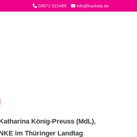
03671 515489
info@haskala.de
atharina König-Preuss (MdL),
INKE im Thüringer Landtag