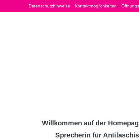
Zum
Datenschutzhinweise
Kontaktmöglichkeiten
Öffnungs
Inhalt
springen
Willkommen auf der Homepage
Sprecherin für Antifasch