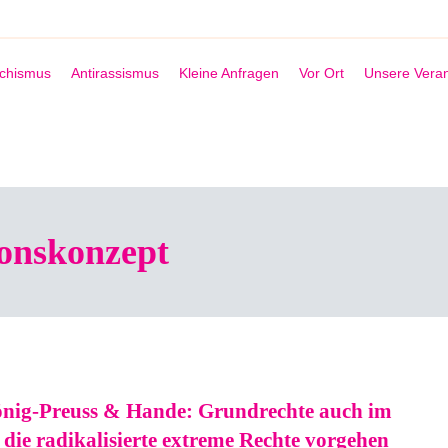
schismus
Antirassismus
Kleine Anfragen
Vor Ort
Unsere Veran
onskonzept
önig-Preuss & Hande: Grundrechte auch im
 die radikalisierte extreme Rechte vorgehen