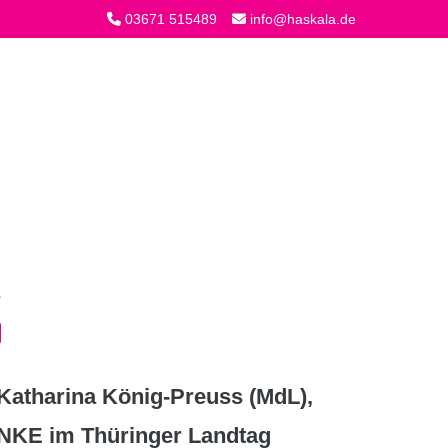
03671 515489
info@haskala.de
atharina König-Preuss (MdL),
INKE im Thüringer Landtag