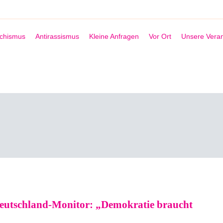
schismus
Antirassismus
Kleine Anfragen
Vor Ort
Unsere Veran
Deutschland-Monitor: „Demokratie braucht