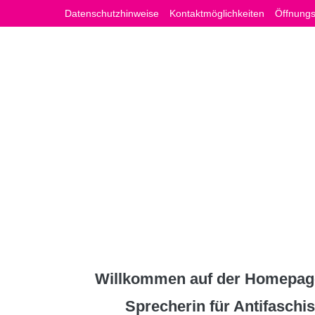
Zum
Datenschutzhinweise
Kontaktmöglichkeiten
Öffnungs
Inhalt
springen
Willkommen auf der Homepage
Sprecherin für Antifasch