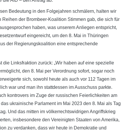
 die AfD – den Antrag ab.“
ssen Bedeutung in den Folgejahren schmälern, halten wir
n Reihen der Brombeer-Koalition Stimmen gab, die sich für
g ausgesprochen haben, was unserem Anliegen entspricht,
esetzentwurf eingereicht, um den 8. Mai in Thüringen
aus der Regierungskoalition eine entsprechende
 die Linksfraktion zurück: „Wir haben auf eine spezielle
rmöglicht, den 8. Mai per Verordnung sofort, sogar noch
verweigerte sich, sowohl heute als auch vor 112 Tagen im
lich war und man ihn stattdessen im Ausschuss parkte.
uch kontrovers im Zuge der russischen Feierlichkeiten am
te das ukrainische Parlament im Mai 2023 den 8. Mai als Tag
g. Und das mitten im völkerrechtswidrigen Angriffskrieg
iierten, insbesondere den Vereinigten Staaten von Amerika,
nion zu verdanken, dass wir heute in Demokratie und