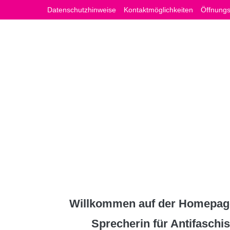
Zum
Datenschutzhinweise
Kontaktmöglichkeiten
Öffnungs
Inhalt
springen
Willkommen auf der Homepage
Sprecherin für Antifasch