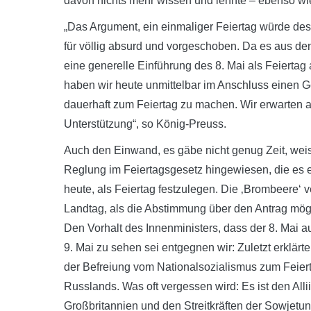
davon nichts mehr wissen und lehnte – ebenso wie
„Das Argument, ein einmaliger Feiertag würde de
für völlig absurd und vorgeschoben. Da es aus de
eine generelle Einführung des 8. Mai als Feierta
haben wir heute unmittelbar im Anschluss einen G
dauerhaft zum Feiertag zu machen. Wir erwarten 
Unterstützung“, so König-Preuss.
Auch den Einwand, es gäbe nicht genug Zeit, weist
Reglung im Feiertagsgesetz hingewiesen, die es e
heute, als Feiertag festzulegen. Die ‚Brombeere‘ 
Landtag, als die Abstimmung über den Antrag mög
Den Vorhalt des Innenministers, dass der 8. Mai a
9. Mai zu sehen sei entgegnen wir: Zuletzt erklär
der Befreiung vom Nationalsozialismus zum Feierta
Russlands. Was oft vergessen wird: Es ist den All
Großbritannien und den Streitkräften der Sowjetu