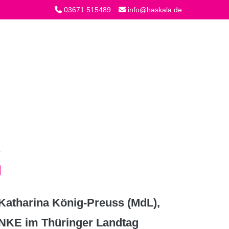
03671 515489
info@haskala.de
atharina König-Preuss (MdL),
INKE im Thüringer Landtag