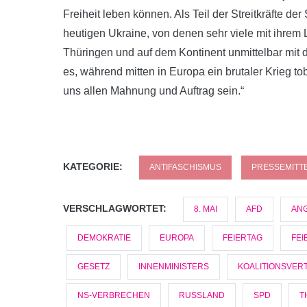
Freiheit leben können. Als Teil der Streitkräfte 
heutigen Ukraine, von denen sehr viele mit ihrem L
Thüringen und auf dem Kontinent unmittelbar mit 
es, während mitten in Europa ein brutaler Krieg to
uns allen Mahnung und Auftrag sein.“
KATEGORIE:
ANTIFASCHISMUS
PRESSEMITT
VERSCHLAGWORTET:
8. MAI
AFD
ANG
DEMOKRATIE
EUROPA
FEIERTAG
FEI
GESETZ
INNENMINISTERS
KOALITIONSVER
NS-VERBRECHEN
RUSSLAND
SPD
T