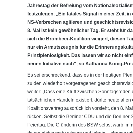
Jahrestag der Befreiung vom Nationalsozialism
festzulegen. „Ein fatales Signal in einer Zeit, i
NS-Verbrechen agitieren und geschichtsrevis
8. Mai ist kein gewöhnlicher Tag. Er steht fü
sich die Brombeer-Koalition weigert, diesen Ta
nur ein Armutszeugnis für die Erinnerungskult
Prinzipienlosigkeit. Das lassen wir so nicht ei
neuen Initiative nach“, so Katharina König-Pre
Es sei erschreckend, dass es in der heutigen Ple
zu den wiederholt vorgetragenen geschichtsrevisi
weiter: „Dass eine Kluft zwischen Sonntagsreden
tatsächlichen Handeln existiert, dürfte heute alle
Koalitionsvertrag ausdrücklich vorsieht, den 8. Ma
rücken. Selbst die Berliner CDU und die Berliner
Feiertag. Die Gründerin des BSW selbst warb imme