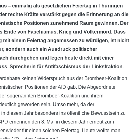
us – einmalig als gesetzlichen Feiertag in Thüringen
n der rechte Kräfte verstärkt gegen die Erinnerung an die
ionistische Positionen zunehmend Raum gewinnen. Der
r das Ende von Faschismus, Krieg und Völkermord. Dass
g mit einem Feiertag angemessen zu würdigen, ist nicht
ur, sondern auch ein Ausdruck politischer
nfach durchgehen und legen heute direkt mit einer
uss, Sprecherin für Antifaschismus der Linksfraktion.
nardebatte keinen Widerspruch aus der Brombeer-Koalition
onistischen Positionen der AfD gab. Die Abgeordnete
 der sogenannten Brombeer-Koalition und ihrem
n deutlich geworden sein. Umso mehr, da der
i in diesem Jahr besonders ins öffentliche Bewusstsein zu
 SPD ernennen den 8. Mai in diesem Jahr erneut zum
r wieder für einen solchen Feiertag. Heute wollte man