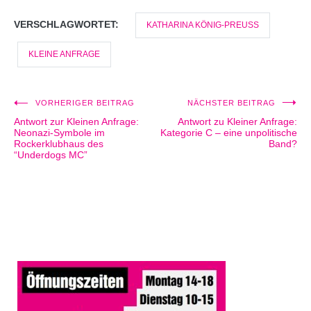
VERSCHLAGWORTET:
KATHARINA KÖNIG-PREUSS
KLEINE ANFRAGE
VORHERIGER BEITRAG
NÄCHSTER BEITRAG
Beitragsnavigation
Antwort zur Kleinen Anfrage:
Antwort zu Kleiner Anfrage:
Neonazi-Symbole im
Kategorie C – eine unpolitische
Rockerklubhaus des
Band?
“Underdogs MC”