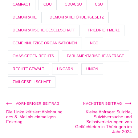
CAMPACT
CDU
CDU/CSU
CSU
DEMOKRATIE
DEMOKRATIEFÖRDERGESETZ
DEMOKRATISCHE GESELLSCHAFT
FRIEDRICH MERZ
GEMEINNÜTZIGE ORGANISATIONEN
NGO
OMAS GEGEN RECHTS
PARLAMENTARISCHE ANFRAGE
RECHTE GEWALT
UNGARN
UNION
ZIVILGESELLSCHAFT
VORHERIGER BEITRAG
NÄCHSTER BEITRAG
Beitragsnavigation
Die Linke kritisiert Ablehnung
Kleine Anfrage: Suizide,
des 8. Mai als einmaligen
Suizidversuche und
Feiertag
Selbstverletzungen von
Geflüchteten in Thüringen im
Jahr 2024