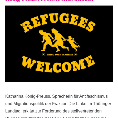
Katharina König-Preuss, Sprecherin für Antifaschismus
und Migrationspolitik der Fraktion Die Linke im Thüringer
Landtag, erklärt zur Forderung des stellvertretenden