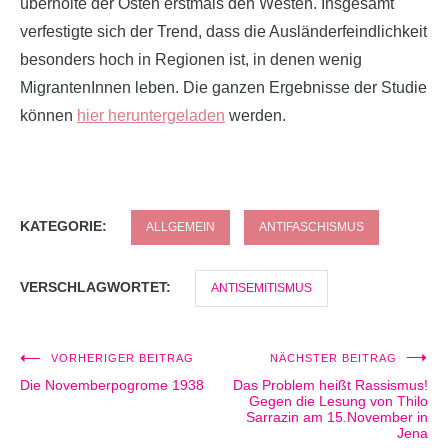
überholte der Osten erstmals den Westen. Insgesamt
verfestigte sich der Trend, dass die Ausländerfeindlichkeit
besonders hoch in Regionen ist, in denen wenig
MigrantenInnen leben. Die ganzen Ergebnisse der Studie
können
hier heruntergeladen
werden.
KATEGORIE:
ALLGEMEIN
ANTIFASCHISMUS
VERSCHLAGWORTET:
ANTISEMITISMUS
VORHERIGER BEITRAG
NÄCHSTER BEITRAG
Beitragsnavigation
Die Novemberpogrome 1938
Das Problem heißt Rassismus!
Gegen die Lesung von Thilo
Sarrazin am 15.November in
Jena