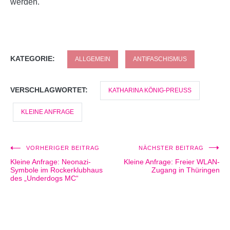
werden.
KATEGORIE:
ALLGEMEIN
ANTIFASCHISMUS
VERSCHLAGWORTET:
KATHARINA KÖNIG-PREUSS
KLEINE ANFRAGE
VORHERIGER BEITRAG
NÄCHSTER BEITRAG
Beitragsnavigation
Kleine Anfrage: Neonazi-
Kleine Anfrage: Freier WLAN-
Symbole im Rockerklubhaus
Zugang in Thüringen
des „Underdogs MC“