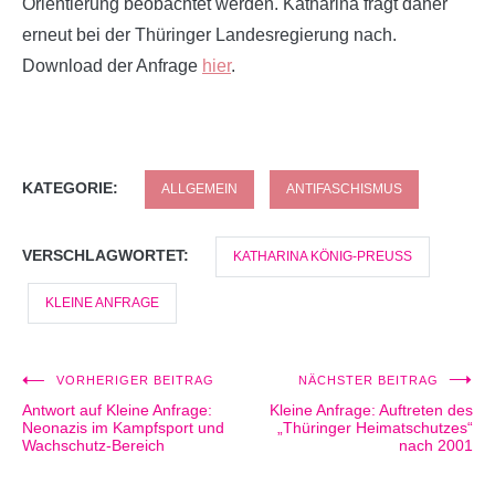
Orientierung beobachtet werden. Katharina fragt daher
erneut bei der Thüringer Landesregierung nach.
Download der Anfrage
hier
.
KATEGORIE:
ALLGEMEIN
ANTIFASCHISMUS
VERSCHLAGWORTET:
KATHARINA KÖNIG-PREUSS
KLEINE ANFRAGE
VORHERIGER BEITRAG
NÄCHSTER BEITRAG
Beitragsnavigation
Antwort auf Kleine Anfrage:
Kleine Anfrage: Auftreten des
Neonazis im Kampfsport und
„Thüringer Heimatschutzes“
Wachschutz-Bereich
nach 2001