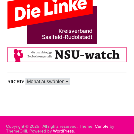
Archiv
ARCHIV
Copyright © 2026
. All rights reserved. Theme:
Cenote
by
ThemeGrill. Powered by
WordPress
.