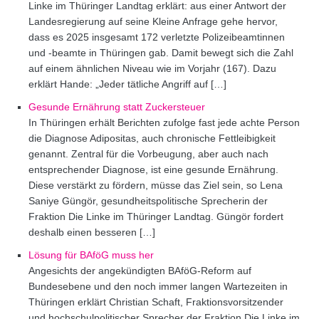
Linke im Thüringer Landtag erklärt: aus einer Antwort der
Landesregierung auf seine Kleine Anfrage gehe hervor,
dass es 2025 insgesamt 172 verletzte Polizeibeamtinnen
und -beamte in Thüringen gab. Damit bewegt sich die Zahl
auf einem ähnlichen Niveau wie im Vorjahr (167). Dazu
erklärt Hande: „Jeder tätliche Angriff auf […]
Gesunde Ernährung statt Zuckersteuer
In Thüringen erhält Berichten zufolge fast jede achte Person
die Diagnose Adipositas, auch chronische Fettleibigkeit
genannt. Zentral für die Vorbeugung, aber auch nach
entsprechender Diagnose, ist eine gesunde Ernährung.
Diese verstärkt zu fördern, müsse das Ziel sein, so Lena
Saniye Güngör, gesundheitspolitische Sprecherin der
Fraktion Die Linke im Thüringer Landtag. Güngör fordert
deshalb einen besseren […]
Lösung für BAföG muss her
Angesichts der angekündigten BAföG-Reform auf
Bundesebene und den noch immer langen Wartezeiten in
Thüringen erklärt Christian Schaft, Fraktionsvorsitzender
und hochschulpolitischer Sprecher der Fraktion Die Linke im