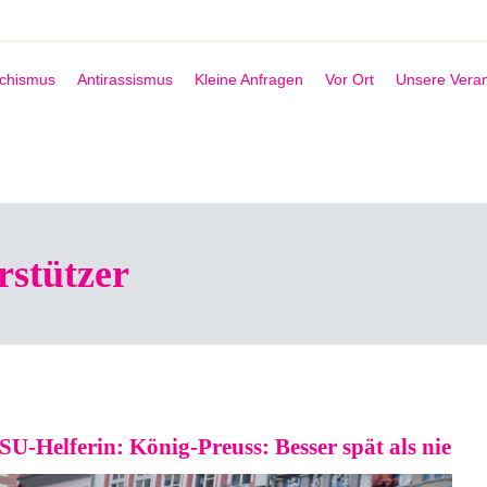
schismus
Antirassismus
Kleine Anfragen
Vor Ort
Unsere Veran
stützer
SU-Helferin: König-Preuss: Besser spät als nie