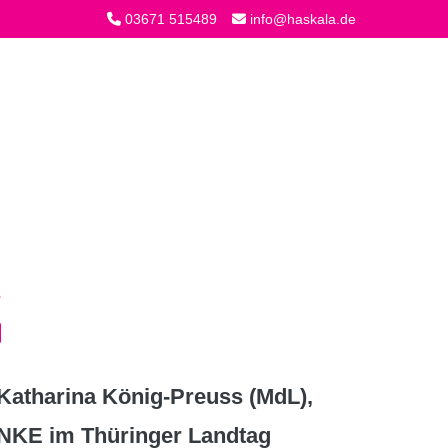
03671 515489
info@haskala.de
atharina König-Preuss (MdL),
INKE im Thüringer Landtag