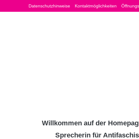
Zum
Datenschutzhinweise
Kontaktmöglichkeiten
Öffnungs
Inhalt
springen
Willkommen auf der Homepage
Sprecherin für Antifasch