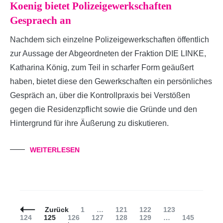
Koenig bietet Polizeigewerkschaften
Gespraech an
Nachdem sich einzelne Polizeigewerkschaften öffentlich
zur Aussage der Abgeordneten der Fraktion DIE LINKE,
Katharina König, zum Teil in scharfer Form geäußert
haben, bietet diese den Gewerkschaften ein persönliches
Gespräch an, über die Kontrollpraxis bei Verstößen
gegen die Residenzpflicht sowie die Gründe und den
Hintergrund für ihre Äußerung zu diskutieren.
WEITERLESEN
Beitragsnavigation
Seite
Seite
Seite
Seite
Seite
Zurück
1
…
121
122
123
Seite
Seite
Seite
Seite
Seite
Seite
124
125
126
127
128
129
…
145