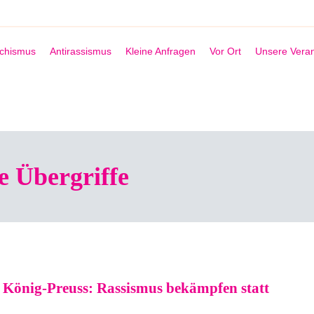
schismus
Antirassismus
Kleine Anfragen
Vor Ort
Unsere Veran
he Übergriffe
 König-Preuss: Rassismus bekämpfen statt