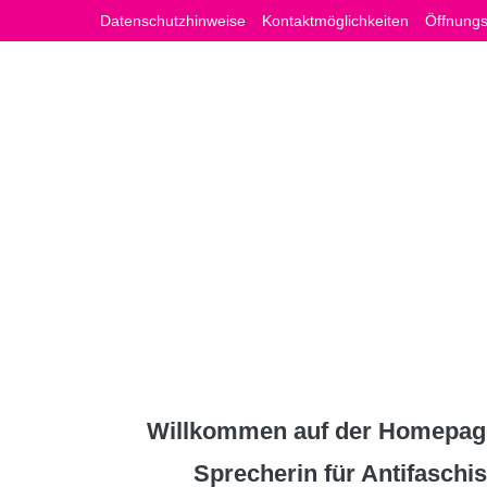
Zum
Datenschutzhinweise
Kontaktmöglichkeiten
Öffnungs
Inhalt
springen
Willkommen auf der Homepage
Sprecherin für Antifasch