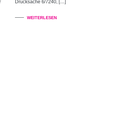
r
Drucksache 6/7240, […]
WEITERLESEN