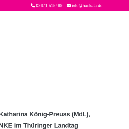
03671 515489
info@haskala.de
atharina König-Preuss (MdL),
INKE im Thüringer Landtag