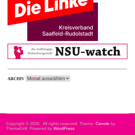
Archiv
ARCHIV
Copyright © 2026
. All rights reserved. Theme:
Cenote
by
ThemeGrill. Powered by
WordPress
.