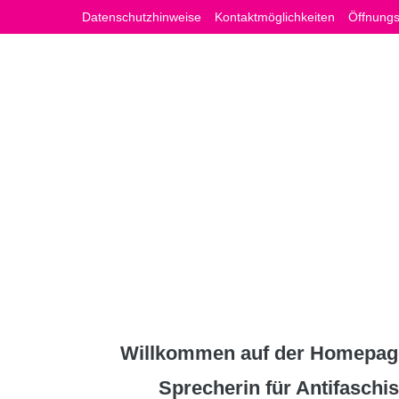
Zum
Datenschutzhinweise
Kontaktmöglichkeiten
Öffnungs
Inhalt
springen
Willkommen auf der Homepage
Sprecherin für Antifasch