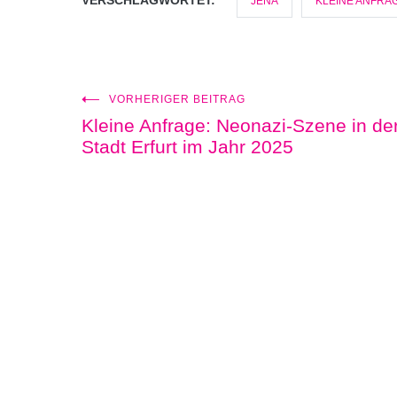
VERSCHLAGWORTET:
JENA
KLEINE ANFRA
VORHERIGER BEITRAG
Beitragsnavigation
Kleine Anfrage: Neonazi-Szene in de
Stadt Erfurt im Jahr 2025