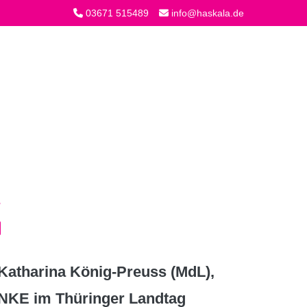
03671 515489
info@haskala.de
atharina König-Preuss (MdL),
INKE im Thüringer Landtag