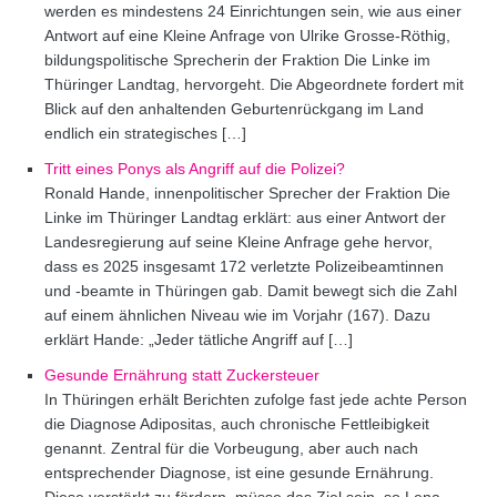
werden es mindestens 24 Einrichtungen sein, wie aus einer
Antwort auf eine Kleine Anfrage von Ulrike Grosse-Röthig,
bildungspolitische Sprecherin der Fraktion Die Linke im
Thüringer Landtag, hervorgeht. Die Abgeordnete fordert mit
Blick auf den anhaltenden Geburtenrückgang im Land
endlich ein strategisches […]
Tritt eines Ponys als Angriff auf die Polizei?
Ronald Hande, innenpolitischer Sprecher der Fraktion Die
Linke im Thüringer Landtag erklärt: aus einer Antwort der
Landesregierung auf seine Kleine Anfrage gehe hervor,
dass es 2025 insgesamt 172 verletzte Polizeibeamtinnen
und -beamte in Thüringen gab. Damit bewegt sich die Zahl
auf einem ähnlichen Niveau wie im Vorjahr (167). Dazu
erklärt Hande: „Jeder tätliche Angriff auf […]
Gesunde Ernährung statt Zuckersteuer
In Thüringen erhält Berichten zufolge fast jede achte Person
die Diagnose Adipositas, auch chronische Fettleibigkeit
genannt. Zentral für die Vorbeugung, aber auch nach
entsprechender Diagnose, ist eine gesunde Ernährung.
Diese verstärkt zu fördern, müsse das Ziel sein, so Lena