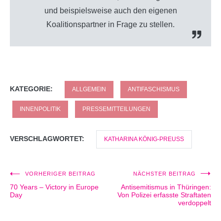
und beispielsweise auch den eigenen
Koalitionspartner in Frage zu stellen.
KATEGORIE:
ALLGEMEIN
ANTIFASCHISMUS
INNENPOLITIK
PRESSEMITTEILUNGEN
VERSCHLAGWORTET:
KATHARINA KÖNIG-PREUSS
VORHERIGER BEITRAG
NÄCHSTER BEITRAG
Beitragsnavigation
70 Years – Victory in Europe
Antisemitismus in Thüringen:
Day
Von Polizei erfasste Straftaten
verdoppelt