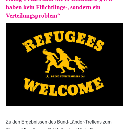
haben kein Flüchtlings-, sondern ein
Verteilungsproblem“
Zu den Ergebnissen des Bund-Länder-Treffens zum