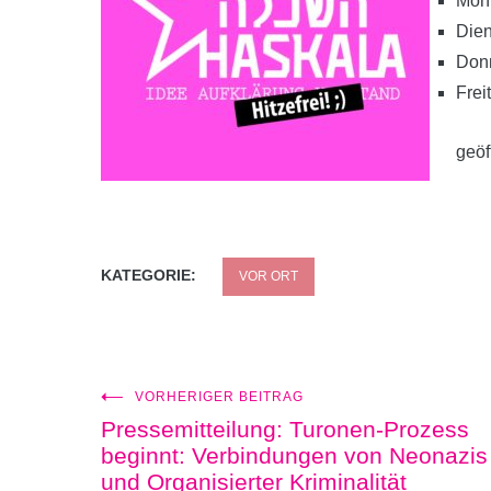
Mont
Dien
Donn
Frei
geöf
KATEGORIE:
VOR ORT
VORHERIGER BEITRAG
Beitragsnavigation
Pressemitteilung: Turonen-Prozess
beginnt: Verbindungen von Neonazis
und Organisierter Kriminalität