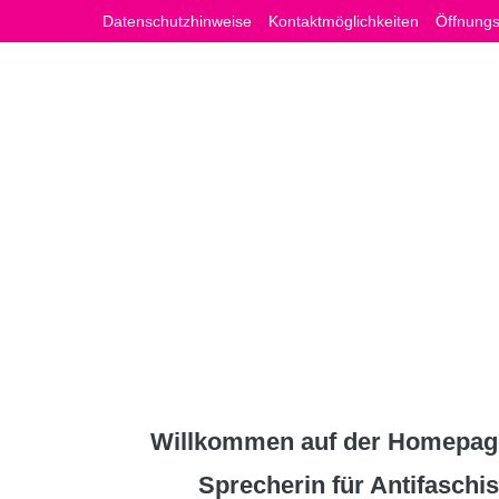
Zum
Datenschutzhinweise
Kontaktmöglichkeiten
Öffnungs
Inhalt
springen
Willkommen auf der Homepage
Sprecherin für Antifasch