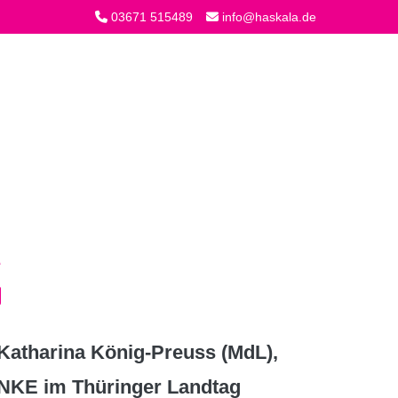
03671 515489
info@haskala.de
atharina König-Preuss (MdL),
INKE im Thüringer Landtag