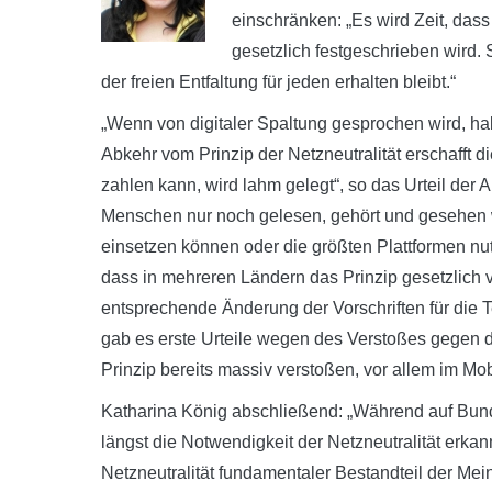
einschränken: „Es wird Zeit, das
gesetzlich festgeschrieben wird. 
der freien Entfaltung für jeden erhalten bleibt.“
„Wenn von digitaler Spaltung gesprochen wird, h
Abkehr vom Prinzip der Netzneutralität erschafft 
zahlen kann, wird lahm gelegt“, so das Urteil der 
Menschen nur noch gelesen, gehört und gesehen 
einsetzen können oder die größten Plattformen nutz
dass in mehreren Ländern das Prinzip gesetzlich v
entsprechende Änderung der Vorschriften für die 
gab es erste Urteile wegen des Verstoßes gegen d
Prinzip bereits massiv verstoßen, vor allem im Mob
Katharina König abschließend: „Während auf Bund
längst die Notwendigkeit der Netzneutralität erkann
Netzneutralität fundamentaler Bestandteil der Mein