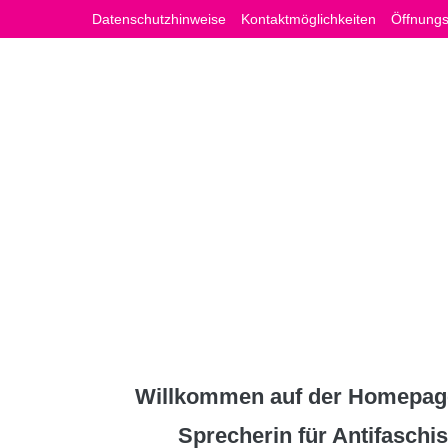
Zum
Datenschutzhinweise
Kontaktmöglichkeiten
Öffnungs
Inhalt
springen
Willkommen auf der Homepage
Sprecherin für Antifasch