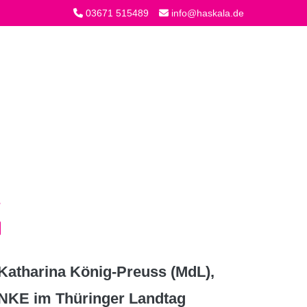
03671 515489
info@haskala.de
atharina König-Preuss (MdL),
INKE im Thüringer Landtag