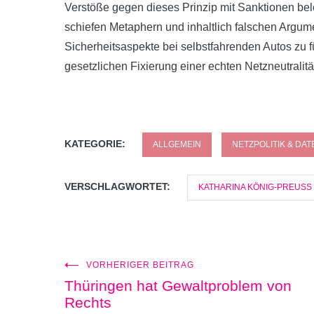
Verstöße gegen dieses Prinzip mit Sanktionen bel
schiefen Metaphern und inhaltlich falschen Argum
Sicherheitsaspekte bei selbstfahrenden Autos zu fü
gesetzlichen Fixierung einer echten Netzneutralit
KATEGORIE:
ALLGEMEIN
NETZPOLITIK & DA
VERSCHLAGWORTET:
KATHARINA KÖNIG-PREUSS
VORHERIGER BEITRAG
Beitragsnavigation
Thüringen hat Gewaltproblem von
Rechts