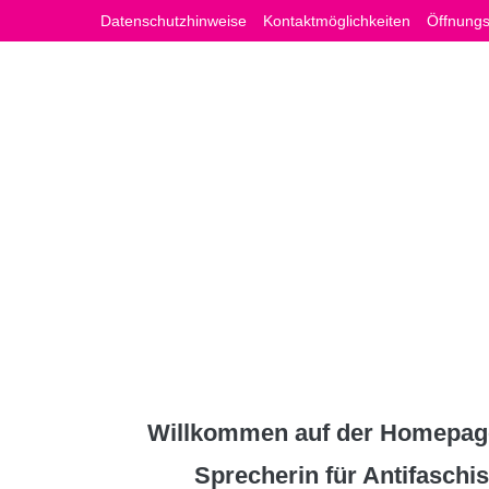
Zum
Datenschutzhinweise
Kontaktmöglichkeiten
Öffnungs
Inhalt
springen
Willkommen auf der Homepage
Sprecherin für Antifasch