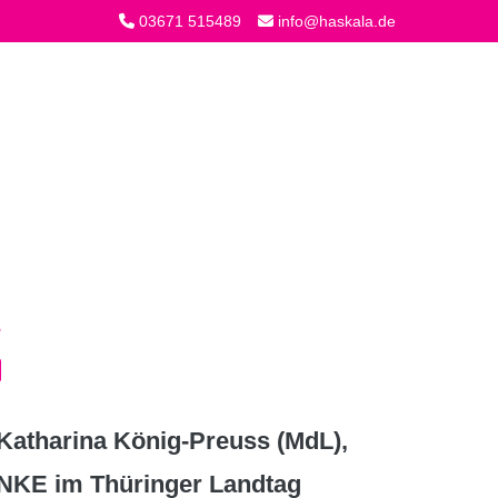
03671 515489
info@haskala.de
atharina König-Preuss (MdL),
INKE im Thüringer Landtag