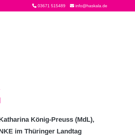
03671 515489
info@haskala.de
atharina König-Preuss (MdL),
INKE im Thüringer Landtag