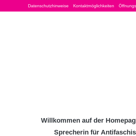
Zum
Datenschutzhinweise
Kontaktmöglichkeiten
Öffnungs
Inhalt
springen
Willkommen auf der Homepage
Sprecherin für Antifasch