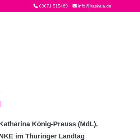
03671 515489
info@haskala.de
atharina König-Preuss (MdL),
INKE im Thüringer Landtag