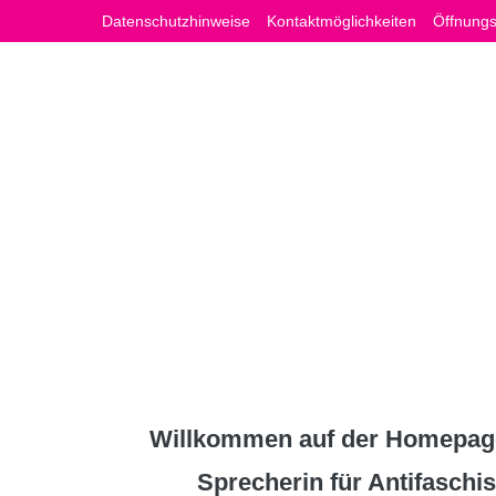
Zum
Datenschutzhinweise
Kontaktmöglichkeiten
Öffnungs
Inhalt
springen
Willkommen auf der Homepage
Sprecherin für Antifasch