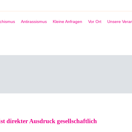
schismus
Antirassismus
Kleine Anfragen
Vor Ort
Unsere Veran
t direkter Ausdruck gesellschaftlich