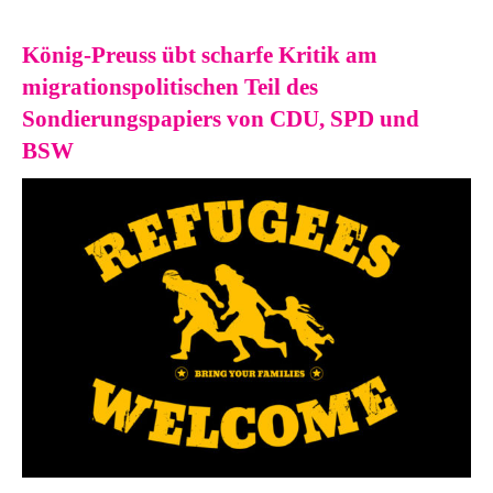
König-Preuss übt scharfe Kritik am
migrationspolitischen Teil des
Sondierungspapiers von CDU, SPD und
BSW