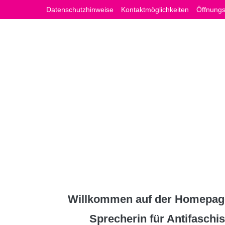
Zum
Datenschutzhinweise
Kontaktmöglichkeiten
Öffnungs
Inhalt
springen
Willkommen auf der Homepage
Sprecherin für Antifasch