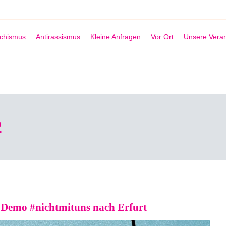
schismus
Antirassismus
Kleine Anfragen
Vor Ort
Unsere Veran
2
 Demo #nichtmituns nach Erfurt