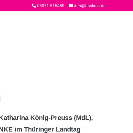
03671 515489
info@haskala.de
atharina König-Preuss (MdL),
INKE im Thüringer Landtag