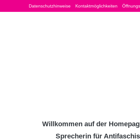
Zum
Datenschutzhinweise
Kontaktmöglichkeiten
Öffnungs
Inhalt
springen
Willkommen auf der Homepage
Sprecherin für Antifasch