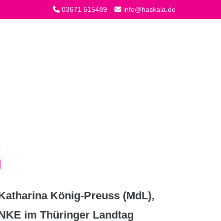
03671 515489
info@haskala.de
atharina König-Preuss (MdL),
INKE im Thüringer Landtag