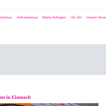
schismus
Antirassismus
Kleine Anfragen
Vor Ort
Unsere Veran
en in Eisenach